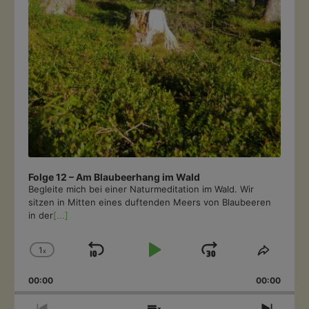
Folge 12 – Am Blaubeerhang im Wald
Begleite mich bei einer Naturmeditation im Wald. Wir
sitzen in Mitten eines duftenden Meers von Blaubeeren
in der
[...]
1
x
Skip
Play
Jump
Change
Share
Playback
This
Backward
Pause
Forward
00:00
Rate
00:00
Episod