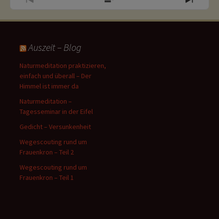
Previous
Show
Next
Episode
Episodes
Episo
List
Auszeit – Blog
Naturmeditation praktizieren,
einfach und überall – Der
Himmel ist immer da
Naturmeditation –
Tagesseminar in der Eifel
Gedicht – Versunkenheit
Wegescouting rund um
Frauenkron – Teil 2
Wegescouting rund um
Frauenkron – Teil 1