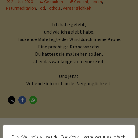
21. Juli 2020
Gedanken
Gedicht
,
Leben
,
Naturmeditation
,
Tod
,
Totholz
,
Vergänglichkeit
Ich habe gelebt,
und wie ich gelebt habe.
Tausende Male fegte der Wind durch meine Krone.
Eine prächtige Krone war das.
Du hättest sie mal sehen sollen,
aber das war lange vor deiner Zeit.
Und jetzt:
Vollende ich mich in der Vergänglichkeit.
Diese Webseite verwendet Cookies zur Verbesserung der Web-